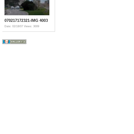
070217172321-IMG 4003
Date: 02/18/07
Views: 3009