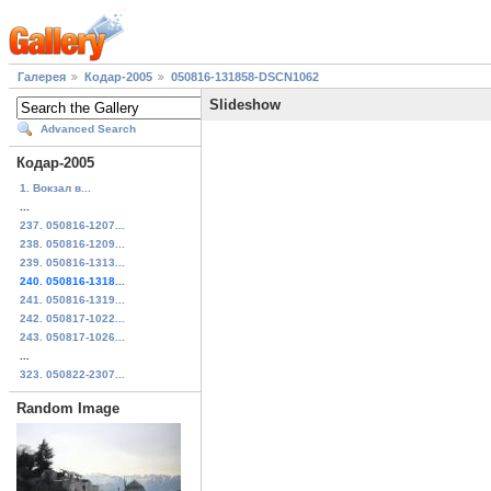
Галерея
Кодар-2005
050816-131858-DSCN1062
Slideshow
Advanced Search
Кодар-2005
1. Вокзал в...
...
237. 050816-1207...
238. 050816-1209...
239. 050816-1313...
240. 050816-1318...
241. 050816-1319...
242. 050817-1022...
243. 050817-1026...
...
323. 050822-2307...
Random Image