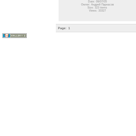
Date: 09/07/05
Owner: Андрей Парнасов
Size: 323 items
Views: 33327
Page:
1