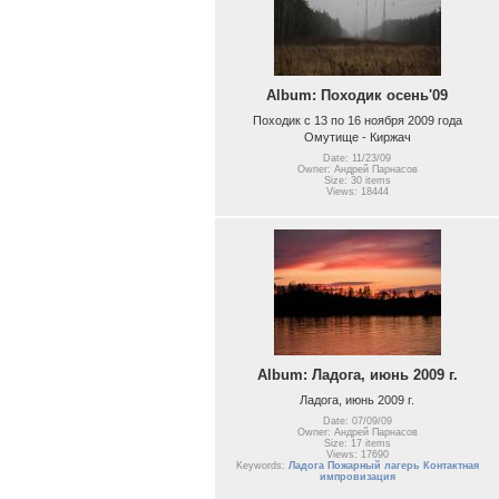
Album: Походик осень'09
Походик с 13 по 16 ноября 2009 года
Омутище - Киржач
Date: 11/23/09
Owner: Андрей Парнасов
Size: 30 items
Views: 18444
Album: Ладога, июнь 2009 г.
Ладога, июнь 2009 г.
Date: 07/09/09
Owner: Андрей Парнасов
Size: 17 items
Views: 17690
Keywords:
Ладога Пожарный лагерь Контактная
импровизация