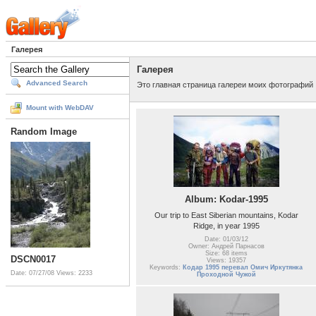
Галерея
Галерея
Advanced Search
Это главная страница галереи моих фотографий
Mount with WebDAV
Random Image
Album: Kodar-1995
Our trip to East Siberian mountains, Kodar
Ridge, in year 1995
Date: 01/03/12
Owner: Андрей Парнасов
Size: 68 items
DSCN0017
Views: 19357
Keywords:
Кодар 1995 перевал Омич Иркутянка
Date: 07/27/08
Views: 2233
Проходной Чужой